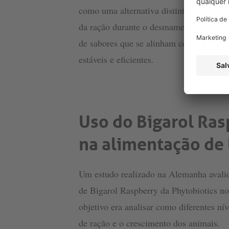
como uma alternativa distinta e atrativ
da ração durante o desmame é crucial, po
de sabores que se alinham com as preferê
estáveis e eficientes.
Uso do Bigarol Ras
na alimentação de 
Um estudo realizado na Alemanha avalio
de Bigarol Raspberry da Phytobiotics n
objetivo era analisar como diferentes n
de ração e o crescimento dos animais.