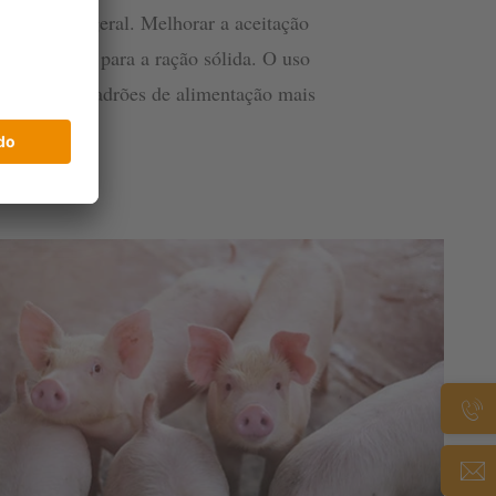
 bem-estar geral. Melhorar a aceitação
 base láctea para a ração sólida. O uso
tribuir para padrões de alimentação mais