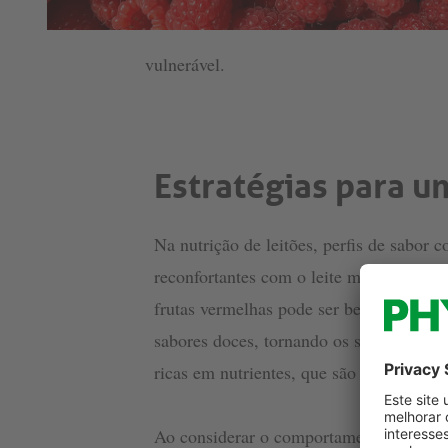
vulnerável.
Estratégias para u
Na nutrição de leitões, perfis de sabor
reconfortantes com o leite materno, aj
frutas vermelhas pode ser benéfica para
sabores doces, tornando os sabores de 
ricas em nutrientes, que são apetitivas p
Ao considerar o comportamento instintivo