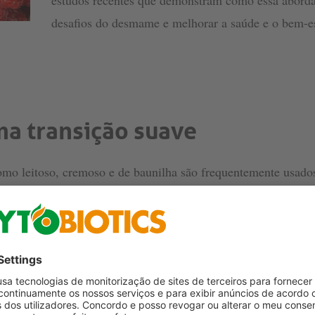
estudos recentes que demonstram como essa aborda
desafios do desmame e melhorar a saúde e o bem-es
ma transição suave
 como leitoso, cremoso e de baunilha são frequentemente usado
udando a estabilizar o consumo de ração durante o desmame. 
 melhorar o desempenho e o bem-estar dos leitões. Esses anim
frutas vermelhas—doces e frutados—intrinsecamente atraentes.
ara os leitões e associadas ao fornecimento de energia e nutrie
 e as necessidades nutricionais dos leitões, a adição de sabo