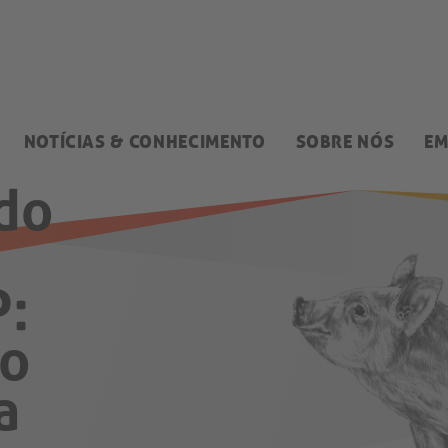
NOTÍCIAS & CONHECIMENTO
SOBRE NÓS
EM
do
P:
ão
a