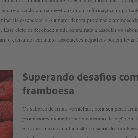
scolha dos alimentos durante o desmame, indicando a composi
, amargo, azedo e umami—transmitem informações importantes
 minerais essenciais, e o umami denota proteínas e aminoácid
. Esse ciclo de feedback ajuda os animais a associar os sabore
jam o consumo, enquanto associações negativas podem levar à
Superando desafios com
framboesa
Os sabores de frutas vermelhas, com seu perfil frut
promissores na melhoria do consumo de ração em lei
e os mecanismos da inclusão do sabor de framboesa