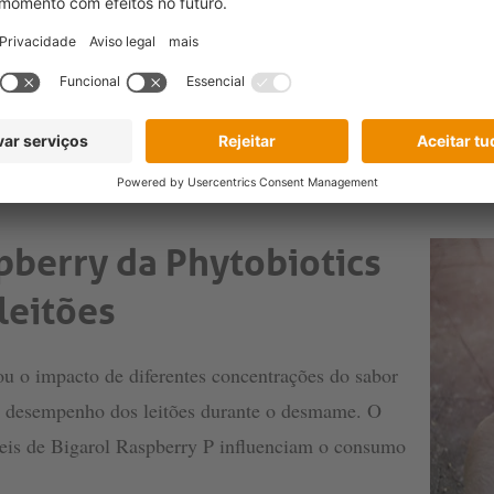
a, potencialmente aumentando a ingestão de ração e apoiando o
is este período marca uma mudança significativa na dieta, da
ncias naturais dos leitões pode facilitar essa transição e con
pberry da Phytobiotics
leitões
u o impacto de diferentes concentrações do sabor
o desempenho dos leitões durante o desmame. O
íveis de Bigarol Raspberry P influenciam o consumo