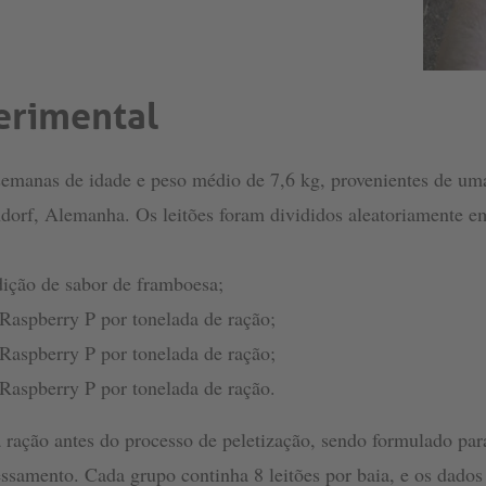
erimental
semanas de idade e peso médio de 7,6 kg, provenientes de um
dorf, Alemanha. Os leitões foram divididos aleatoriamente 
dição de sabor de framboesa;
Raspberry P por tonelada de ração;
Raspberry P por tonelada de ração;
Raspberry P por tonelada de ração.
 ração antes do processo de peletização, sendo formulado para
ocessamento. Cada grupo continha 8 leitões por baia, e os dad