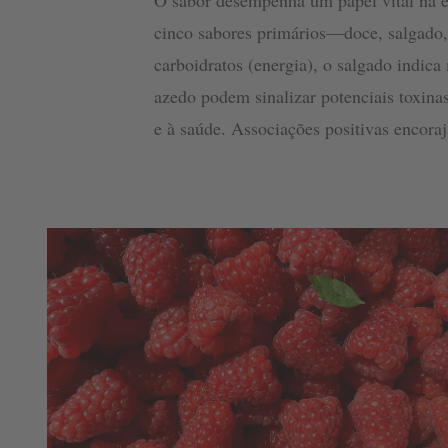
O sabor desempenha um papel vital na e
cinco sabores primários—doce, salgado
carboidratos (energia), o salgado indica
azedo podem sinalizar potenciais toxinas
e à saúde. Associações positivas encora