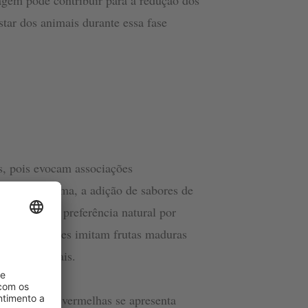
gem pode contribuir para a redução dos
tar dos animais durante essa fase
s, pois evocam associações
Da mesma forma, a adição de sabores de
ais têm uma preferência natural por
 Esses sabores imitam frutas maduras
ntes essenciais.
res de frutas vermelhas se apresenta