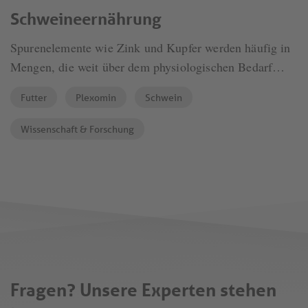
Schweineernährung
Spurenelemente wie Zink und Kupfer werden häufig in
Mengen, die weit über dem physiologischen Bedarf
liegen, dem Futter von Ferkeln zugesetzt, um deren
Futter
Plexomin
Schwein
Leistungsfähigkeit zu verbessern bzw. um Durchfälle
nach dem Absetzen zu verhindern. Der Nachteil liegt
Wissenschaft & Forschung
auf der Hand: Eine übermäßige Supplementierung führt
zu einer hohen Ausscheidung, was Herausforderungen
für den Bodenschutz und die Umwelt mit sich bringt.
Fragen? Unsere Experten stehen