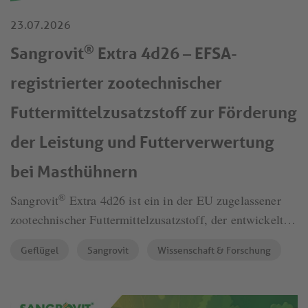
23.07.2026
®
Sangrovit
Extra 4d26 – EFSA-
registrierter zootechnischer
Futtermittelzusatzstoff zur Förderung
der Leistung und Futterverwertung
bei Masthühnern
®
Sangrovit
Extra 4d26 ist ein in der EU zugelassener
zootechnischer Futtermittelzusatzstoff, der entwickelt
wurde, um die Leistung von Masthühnern, die
Geflügel
Sangrovit
Wissenschaft & Forschung
Futterverwertung und die Wirtschaftlichkeit unter
modernen Geflügelhaltungsbedingungen zu fördern.
Das auf standardisierten Isochinolin-Alkaloiden (IQs)