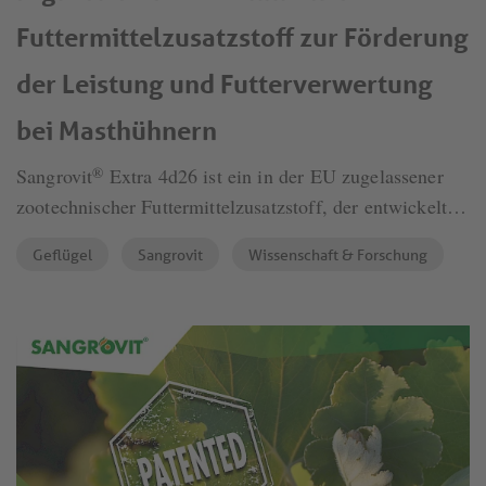
Futtermittelzusatzstoff zur Förderung
der Leistung und Futterverwertung
bei Masthühnern
®
Sangrovit
Extra 4d26 ist ein in der EU zugelassener
zootechnischer Futtermittelzusatzstoff, der entwickelt
wurde, um die Leistung von Masthühnern, die
Geflügel
Sangrovit
Wissenschaft & Forschung
Futterverwertung und die Wirtschaftlichkeit unter
modernen Geflügelhaltungsbedingungen zu fördern.
Das auf standardisierten Isochinolin-Alkaloiden (IQs)
basierende Produkt unterstützt die Darmgesundheit und
die Nährstoffverwertung und hat unter kontrollierten
Versuchsbedingungen eine verbesserte Leistung gezeigt.