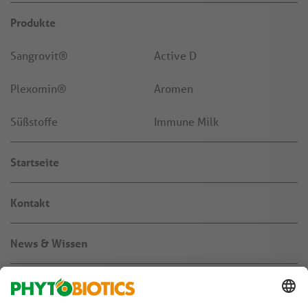
Produkte
Sangrovit®
Active D
Plexomin®
Aromen
Süßstoffe
Immune Milk
Startseite
Kontakt
News & Wissen
Über uns