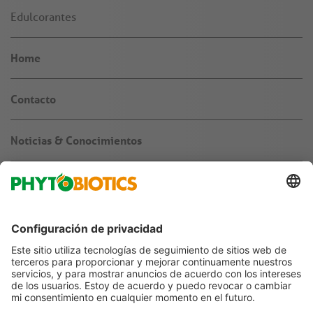
Edulcorantes
Home
Contacto
Noticias & Conocimientos
Sobre nosotros
Empleos & carrera
Agronegocio