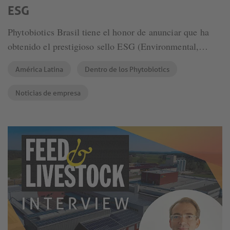
ESG
Phytobiotics Brasil tiene el honor de anunciar que ha
obtenido el prestigioso sello ESG (Environmental,
Social and Governance) a través de la Mentoría ESG del
América Latina
Dentro de los Phytobiotics
SESI, el respetado organismo brasileño de Servicios
Sociales para la Industria. Este logro refleja el
Noticias de empresa
compromiso permanente de la empresa con la
sostenibilidad y la responsabilidad corporativa.