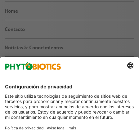
Home
Contacto
Noticias & Conocimientos
Sobre nosotros
Empleos & carrera
Agronegocio
Ombudsman