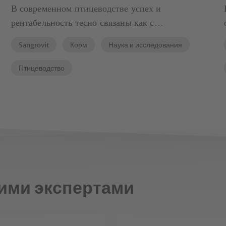
В современном птицеводстве успех и
рентабельность тесно связаны как с
физиологическими параметрами, так и с
Sangrovit
Корм
Наука и исследования
показателями благополучия. Влияние
окружающей среды и кормления влияет на
Птицеводство
физиологические механизмы, в конечном итоге
определяя продуктивность и результаты убоя.
ими экспертами