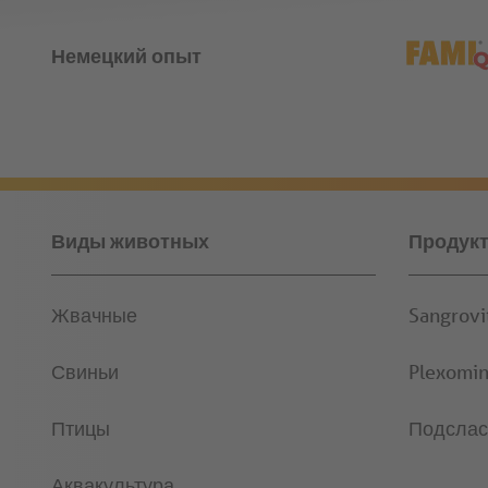
Немецкий опыт
Виды животных
Продук
Жвачные
Sangrov
Свиньи
Plexomi
Птицы
Подслас
Аквакультура