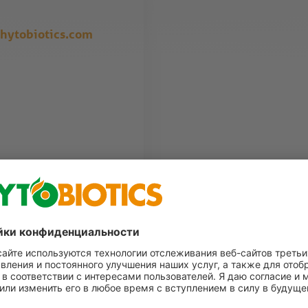
hytobiotics.com
и