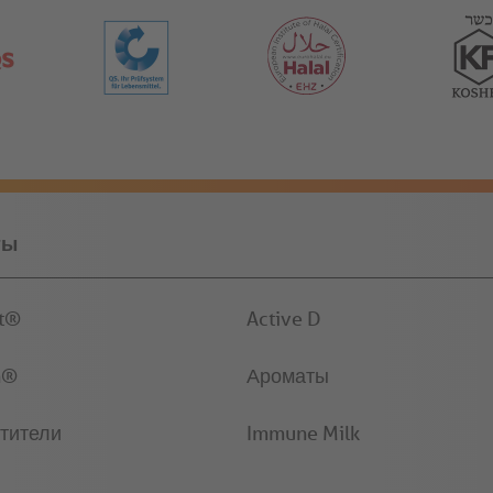
ты
it®
Active D
n®
Ароматы
тители
Immune Milk