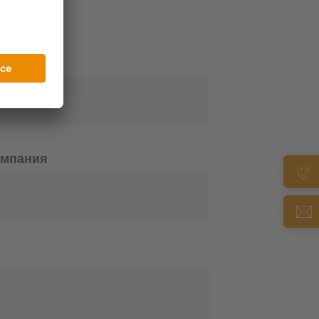
о скорее.
ail
*
омпания