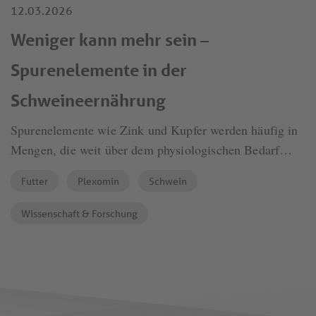
12.03.2026
Weniger kann mehr sein –
Spurenelemente in der
Schweineernährung
Spurenelemente wie Zink und Kupfer werden häufig in
Mengen, die weit über dem physiologischen Bedarf
liegen, dem Futter von Ferkeln zugesetzt, um deren
Futter
Plexomin
Schwein
Leistungsfähigkeit zu verbessern bzw. um Durchfälle
nach dem Absetzen zu verhindern. Der Nachteil liegt
Wissenschaft & Forschung
auf der Hand: Eine übermäßige Supplementierung führt
zu einer hohen Ausscheidung, was Herausforderungen
für den Bodenschutz und die Umwelt mit sich bringt.