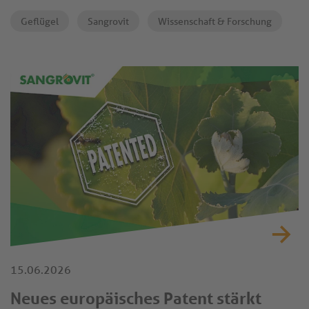
wurde, um die Leistung von Masthühnern, die
Geflügel
Sangrovit
Wissenschaft & Forschung
Futterverwertung und die Wirtschaftlichkeit unter
modernen Geflügelhaltungsbedingungen zu fördern.
Das auf standardisierten Isochinolin-Alkaloiden (IQs)
basierende Produkt unterstützt die Darmgesundheit und
die Nährstoffverwertung und hat unter kontrollierten
Versuchsbedingungen eine verbesserte Leistung gezeigt.
15.06.2026
Neues europäisches Patent stärkt