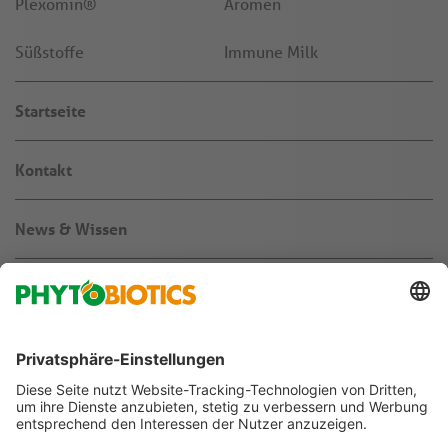
Plexomin®
Aromen
Süßstoffe
Immune Milk
Startseite
Kontakt
News & Wissen
Über uns
Jobs & Karriere
Agribusiness