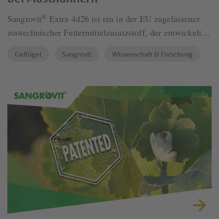
®
Sangrovit
Extra 4d26 ist ein in der EU zugelassener
zootechnischer Futtermittelzusatzstoff, der entwickelt
wurde, um die Leistung von Masthühnern, die
Geflügel
Sangrovit
Wissenschaft & Forschung
Futterverwertung und die Wirtschaftlichkeit unter
modernen Geflügelhaltungsbedingungen zu fördern.
Das auf standardisierten Isochinolin-Alkaloiden (IQs)
basierende Produkt unterstützt die Darmgesundheit und
die Nährstoffverwertung und hat unter kontrollierten
Versuchsbedingungen eine verbesserte Leistung gezeigt.