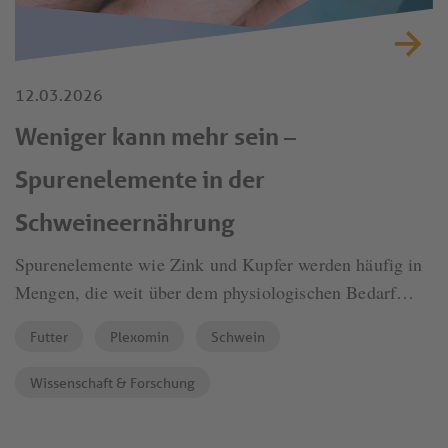
12.03.2026
Weniger kann mehr sein –
Spurenelemente in der
Schweineernährung
Spurenelemente wie Zink und Kupfer werden häufig in
Mengen, die weit über dem physiologischen Bedarf
liegen, dem Futter von Ferkeln zugesetzt, um deren
Futter
Plexomin
Schwein
Leistungsfähigkeit zu verbessern bzw. um Durchfälle
nach dem Absetzen zu verhindern. Der Nachteil liegt
Wissenschaft & Forschung
auf der Hand: Eine übermäßige Supplementierung führt
zu einer hohen Ausscheidung, was Herausforderungen