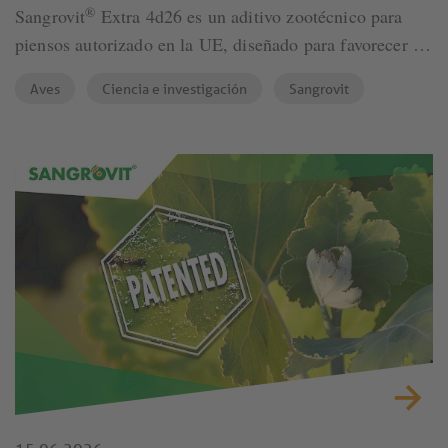
®
Sangrovit
Extra 4d26 es un aditivo zootécnico para
piensos autorizado en la UE, diseñado para favorecer el
rendimiento de los pollos de engorde, la eficiencia
Aves
Ciencia e investigación
Sangrovit
alimentaria y el retorno económico en las condiciones
modernas de producción avícola. Basado en alcaloides
isoquinolínicos (IQ) estandarizados, el producto
contribuye a la integridad intestinal y al
aprovechamiento de los nutrientes, y ha demostrado una
mejora del rendimiento en condiciones de ensayo
controladas.