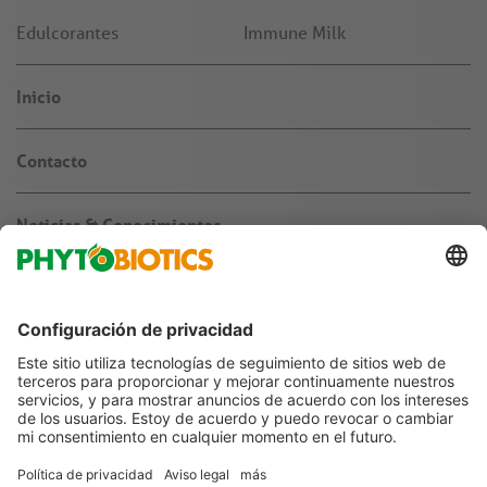
Edulcorantes
Immune Milk
Inicio
Contacto
Noticias & Conocimientos
Sobre nosotros
Empleos & carrera
Agronegocio