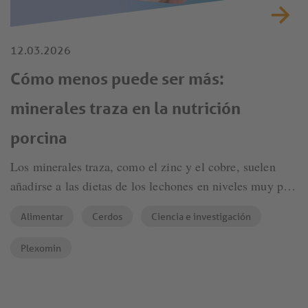
12.03.2026
Cómo menos puede ser más:
minerales traza en la nutrición
porcina
Los minerales traza, como el zinc y el cobre, suelen
añadirse a las dietas de los lechones en niveles muy por
encima de los requerimientos fisiológicos para mejorar
Alimentar
Cerdos
Ciencia e investigación
el rendimiento y prevenir la diarrea posdestete. El
inconveniente es evidente: la suplementación excesiva
Plexomin
provoca una elevada excreción de metales pesados, lo
que genera desafíos para la protección del suelo y el
medioambiente.