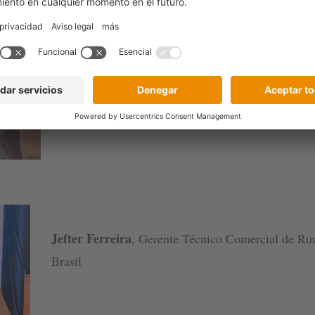
Jefter Ferreira
, Gerente Técnico Comercial de Rum
Brasil